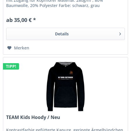
mit Zugang für Kopfhörer Material: 280g/m², 80%
Baumwolle, 20% Polyester Farbe: schwarz, grau
Veredelung: - BG Tamm/Bietigheim...
ab 35,00 € *
Details
Merken
TIPP!
TEAM Kids Hoody / Neu
Kontrastfarbig gefütterte Kapuze, gerippte Ärmelbündchen